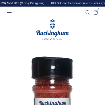
0.000 (Cuyo y Patagonia)
10% OFF con transferencia o 3 cuotas s/interés
0