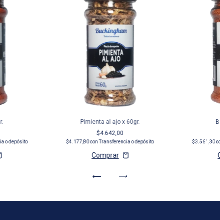
r.
Pimienta al ajo x 60gr.
B
$4.642,00
ia o depósito
$4.177,80
con
Transferencia o depósito
$3.561,30
c