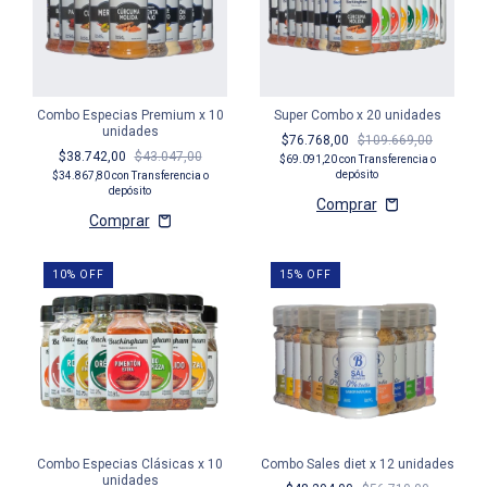
Combo Especias Premium x 10
Super Combo x 20 unidades
unidades
$76.768,00
$109.669,00
$38.742,00
$43.047,00
$69.091,20
con
Transferencia o
depósito
$34.867,80
con
Transferencia o
depósito
10
%
OFF
15
%
OFF
Combo Especias Clásicas x 10
Combo Sales diet x 12 unidades
unidades