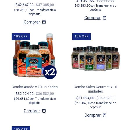
$48.204,00
$56.710,00
$42.647,00
$47.385,00
$43.383,60
con
Transferencia o
depósito
$38.382,30
con
Transferencia o
depósito
10
%
OFF
15
%
OFF
Combo Asado x 10 unidades
Combo Sales Gourmet x 10
unidades
$32.924,00
$36.582,00
$31.094,00
$36.582,00
$29.631,60
con
Transferencia o
depósito
$27.984,60
con
Transferencia o
depósito
10
%
OFF