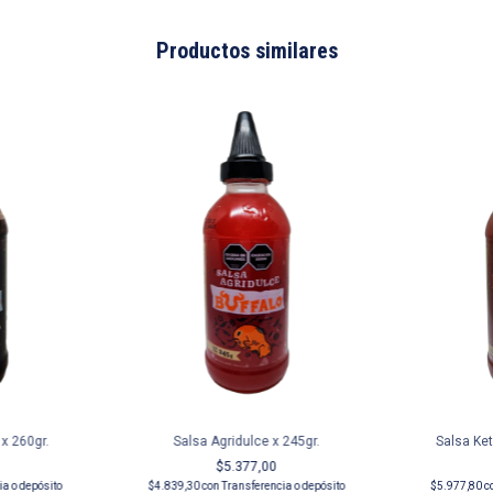
Productos similares
x 260gr.
Salsa Agridulce x 245gr.
Salsa Ket
$5.377,00
ia o depósito
$4.839,30
con
Transferencia o depósito
$5.977,80
c