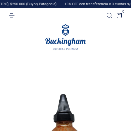
250.000 (Cuyo y Patagonia)
10% OFF con transferencia o 3 cuotas s/interés
0